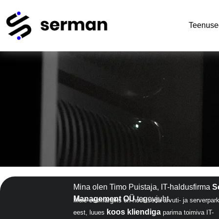
Teenuse
Mina olen Timo Puistaja, IT-haldusfirma
S
Management OÜ
tegevjuht.
Meie eesmärgiks on hoolitseda arvuti- ja serverpar
koos kliendiga
eest, luues
parima toimiva IT-