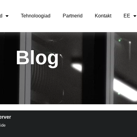
d
Tehnoloogiad
Partnerid
Kontakt
EE
Blog
erver
kide