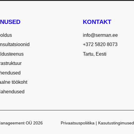
le!
ENUSED
KONTAKT
ooldus
info@serman.ee
nsultatsioonid
+372 5820 8073
aldusteenus
Tartu, Eesti
frastruktuur
ahendused
aalne töökoht
elahendused
r Manageement OÜ 2026
Privaatsuspoliitika | Kasutustingimused