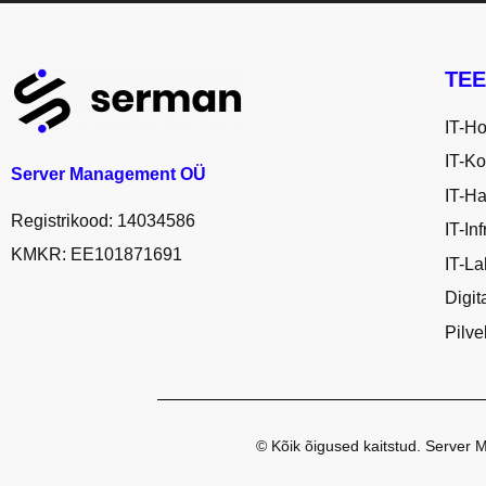
keskkonna.
Leiame koos õige lahenduse just
TEIE
probleemide
Timo Puistaja, 58208073,
timo@serman.ee
TE
IT-H
IT-Ko
Server Management OÜ
IT-H
Registrikood: 14034586
IT-In
KMKR: EE101871691
IT-L
Digit
Pilv
© Kõik õigused kaitstud. Serve