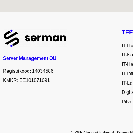
TE
IT-H
IT-Ko
Server Management OÜ
IT-H
Registrikood: 14034586
IT-In
KMKR: EE101871691
IT-L
Digit
Pilv
© Kõik õigused kaitstud. Serve