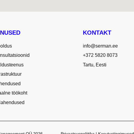
ENUSED
KONTAKT
ooldus
info@serman.ee
nsultatsioonid
+372 5820 8073
aldusteenus
Tartu, Eesti
frastruktuur
ahendused
aalne töökoht
elahendused
r Manageement OÜ 2026
Privaatsuspoliitika | Kasutustingimused