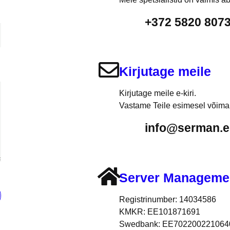
+372 5820 807
Kirjutage meile
Kirjutage meile e-kiri.
Vastame Teile esimesel võimal
info@serman.e
Server Manageme
Registrinumber: 14034586
KMKR: EE101871691
Swedbank: EE702200221064