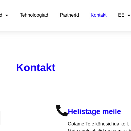
d
Tehnoloogiad
Partnerid
Kontakt
EE
Kontakt
Helistage meile
Ootame Teie kõnesid iga kell.
Meie spetsialistid on valmis a