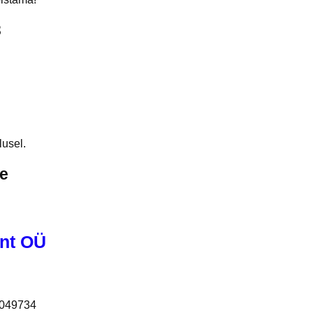
3
usel.
e
nt OÜ
049734