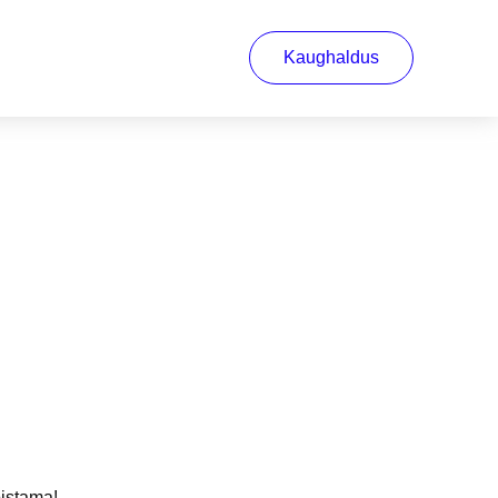
Kaughaldus
bistama!