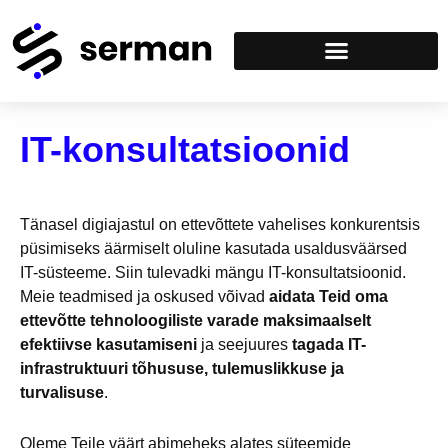
IT-konsultatsioonid
Tänasel digiajastul on ettevõttete vahelises konkurentsis 
püsimiseks äärmiselt oluline kasutada usaldusväärsed 
IT-süsteeme. Siin tulevadki mängu IT-konsultatsioonid. 
Meie teadmised ja oskused võivad 
aidata Teid oma 
ettevõtte tehnoloogiliste varade maksimaalselt 
efektiivse kasutamiseni
 ja seejuures 
tagada IT-
infrastruktuuri tõhususe, tulemuslikkuse ja 
turvalisuse
. 
Oleme Teile väärt abimeheks alates süteemide 