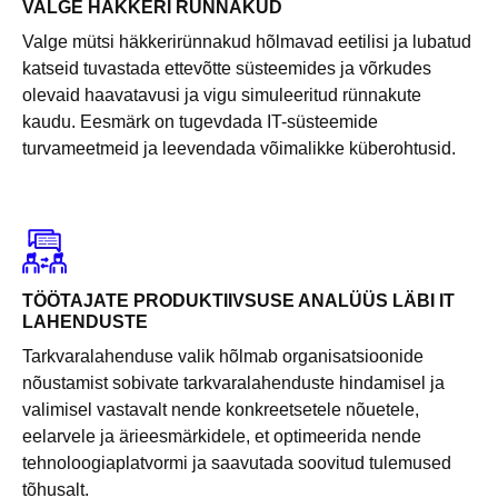
VALGE HÄKKERI RÜNNAKUD
Valge mütsi häkkerirünnakud hõlmavad eetilisi ja lubatud
katseid tuvastada ettevõtte süsteemides ja võrkudes
olevaid haavatavusi ja vigu simuleeritud rünnakute
kaudu. Eesmärk on tugevdada IT-süsteemide
turvameetmeid ja leevendada võimalikke küberohtusid.
TÖÖTAJATE PRODUKTIIVSUSE ANALÜÜS LÄBI IT
LAHENDUSTE
Tarkvaralahenduse valik hõlmab organisatsioonide
nõustamist sobivate tarkvaralahenduste hindamisel ja
valimisel vastavalt nende konkreetsetele nõuetele,
eelarvele ja ärieesmärkidele, et optimeerida nende
tehnoloogiaplatvormi ja saavutada soovitud tulemused
tõhusalt.