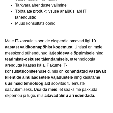
Tarkvaralahenduste valimine;
Töötajate produktiivsuse analüüs läbi IT
lahenduste;
Muud konsultatsioonid.
Meie IT-konsulatsioonide eksperdid omavad ligi
10
aastast valdkonnapõhist kogemust
. Ühtlasi on meie
meeskond pühendunud
järjepidevale õppimisele
ning
teadmiste-oskuste täiendamisele
, et tehnoloogia
arenguga kaasas käia. Pakume IT-
konsultatsiooniteenuseid, mis on
kohandatud vastavalt
klientide ainulaadsetele vajadustele
ning kasutame
uusimaid tehnoloogiaid
soovitud tulemuste
saavutamiseks.
Usalda meid
, et saaksime pakkuda
ekpernõu ja tuge, mis
aitavad Sinu äri edendada
.