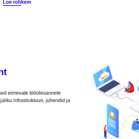
Loe rohkem
ht
sed erinevate tööülesannete 
iku infrastruktuuri, juhendid ja 