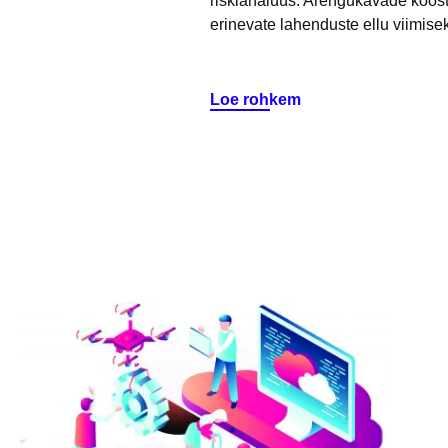
riskianalüüs. Arengukavade koost
erinevate lahenduste ellu viimise
Loe rohkem