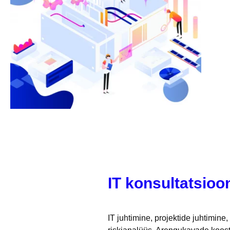
IT konsultatsioo
IT juhtimine, projektide juhtimine