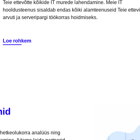
Teie ettevõtte kõikide IT murede lahendamine. Meie IT
hooldusteenus sisaldab endas kõiki alamteenuseid Teie ettev
arvuti ja serveripargi töökorras hoidmiseks.
Loe rohkem
nid
, hetkeolukorra analüüs ning