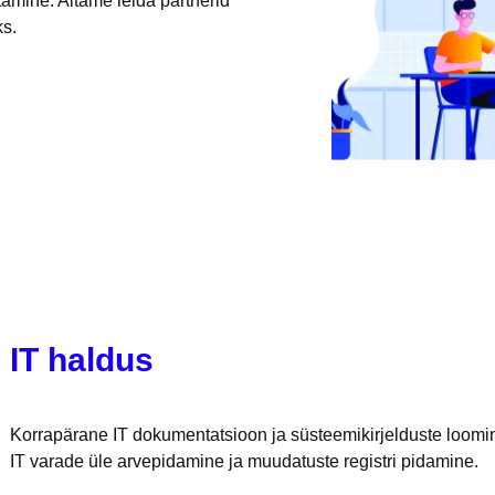
amine. Aitame leida partnerid
ks.
IT haldus
Korrapärane IT dokumentatsioon ja süsteemikirjelduste loomi
IT varade üle arvepidamine ja muudatuste registri pidamine.