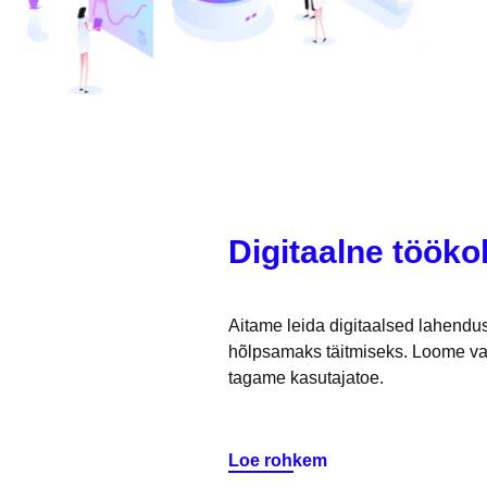
Digitaalne tööko
Aitame leida digitaalsed lahendu
hõlpsamaks täitmiseks. Loome vajal
tagame kasutajatoe.
Loe rohkem