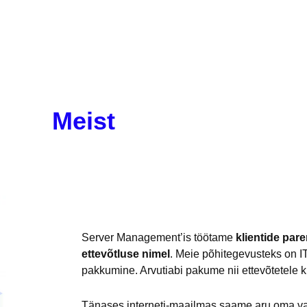
Meist
Server Management’is töötame
klientide par
ettevõtluse nimel
. Meie põhitegevusteks on I
pakkumine. Arvutiabi pakume nii ettevõtetele ku
Tänases interneti-maailmas saame aru oma vas