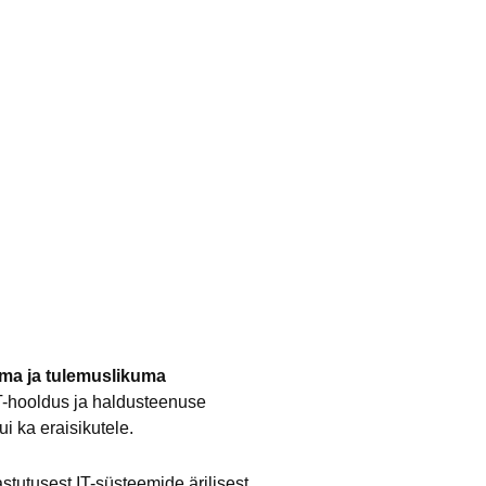
ema ja tulemuslikuma
T-hooldus ja haldusteenuse
i ka eraisikutele.
tutusest IT-süsteemide ärilisest