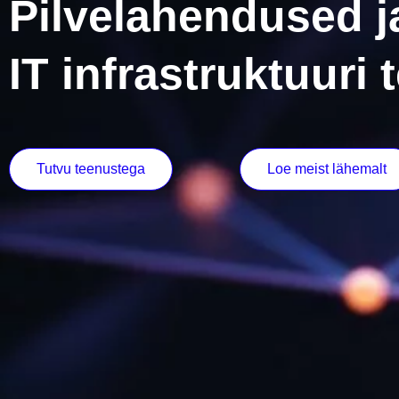
Pilvelahendused j
IT infrastruktuuri
Tutvu teenustega
Loe meist lähemalt