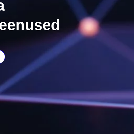
a
 teenused